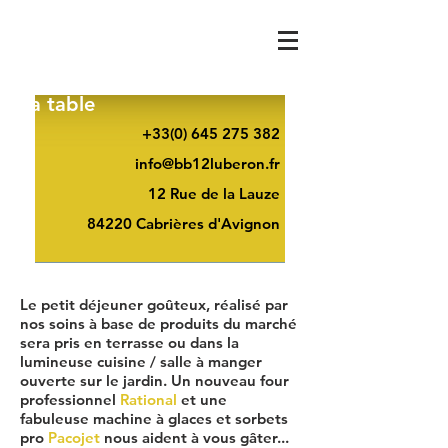
La table
+33(0) 645 275 382
info@bb12luberon.fr
12 Rue de la Lauze
84220 Cabrières d'Avignon
Le petit déjeuner goûteux, réalisé par
nos soins à base de produits du marché
sera pris en terrasse ou dans la
lumineuse cuisine / salle à manger
ouverte sur le jardin. Un nouveau four
professionnel
Rational
et une
fabuleuse
machine à glaces et sorbets
pro
Pacojet
nous aident à vous gâter...